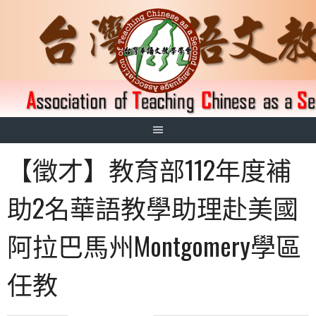
跳
至
主
要
內
容
【徵才】教育部112年度補
助2名華語教學助理赴美國
阿拉巴馬州Montgomery學區
任教